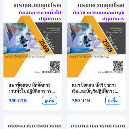
แนวข้อสอบ นักจัดการ
แนวข้อสอบ นักวิชาการ
งานทั่วไปปฏิบัติการ กรม
เงินและบัญชีปฏิบัติการ
ควบคุมโรค พร้อมเฉลย
กรมควบคุมโรค พร้อม
380 บาท
380 บาท
ดูเพิ่ม
ดูเพิ่ม
เฉลย