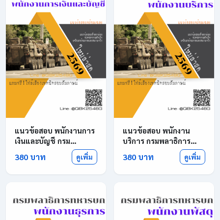
แนวข้อสอบ พนักงานการ
แนวข้อสอบ พนักงาน
เงินและบัญชี กรม
บริการ กรมพลาธิการ
พลาธิการทหารบก พร้อม
ทหารบก พร้อมเฉลย
380 บาท
380 บาท
ดูเพิ่ม
ดูเพิ่ม
เฉลย