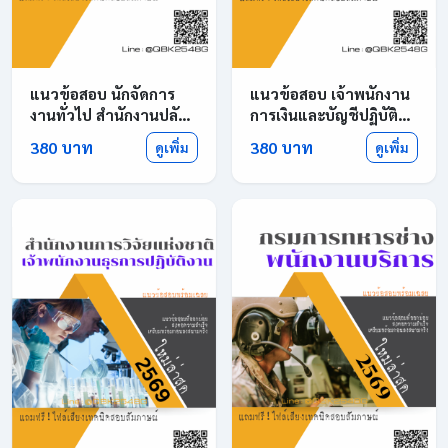
แนวข้อสอบ นักจัดการ
แนวข้อสอบ เจ้าพนักงาน
งานทั่วไป สำนักงานปลัด
การเงินและบัญชีปฏิบัติ
กระทรวงพาณิชย์ พร้อม
งาน สำนักงานการวิจัย
380 บาท
380 บาท
ดูเพิ่ม
ดูเพิ่ม
เฉลย
แห่งชาติ พร้อมเฉลย