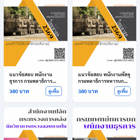
แนวข้อสอบ พนักงาน
แนวข้อสอบ พนักงานพัสดุ
ธุรการ กรมพลาธิการ
กรมพลาธิการทหารบก
ทหารบก พร้อมเฉลย
พร้อมเฉลย
380 บาท
380 บาท
ดูเพิ่ม
ดูเพิ่ม